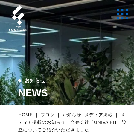
お知らせ
NEWS
HOME
｜
ブログ
｜
お知らせ
,
メディア掲載
｜
メ
ディア掲載のお知らせ｜合弁会社「UNIVA FIT」設
立についてご紹介いただきました